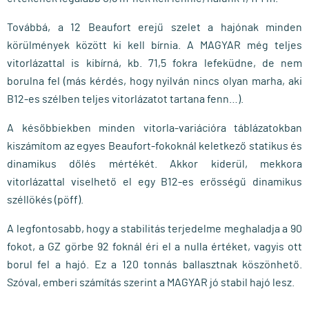
Továbbá, a 12 Beaufort erejű szelet a hajónak minden
körülmények között ki kell bí­rnia. A MAGYAR még teljes
vitorlázattal is kibírná, kb. 71,5 fokra lefeküdne, de nem
borulna fel (más kérdés, hogy nyilván nincs olyan marha, aki
B12-es szélben teljes vitorlázatot tartana fenn…).
A későbbiekben minden vitorla-variációra táblázatokban
kiszámí­tom az egyes Beaufort-fokoknál keletkező statikus és
dinamikus dőlés mértékét. Akkor kiderül, mekkora
vitorlázattal viselhető el egy B12-es erősségű dinamikus
széllökés (pöff).
A legfontosabb, hogy a stabilitás terjedelme meghaladja a 90
fokot, a GZ görbe 92 foknál éri el a nulla értéket, vagyis ott
borul fel a hajó. Ez a 120 tonnás ballasztnak köszönhető.
Szóval, emberi számí­tás szerint a MAGYAR jó stabil hajó lesz.