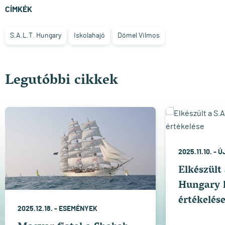
CÍMKÉK
S.A.L.T. Hungary
Iskolahajó
Dömel Vilmos
Legutóbbi cikkek
2025.11.10. -
Ú
Elkészült 
Hungary 
értékelés
2025.12.18. -
ESEMÉNYEK