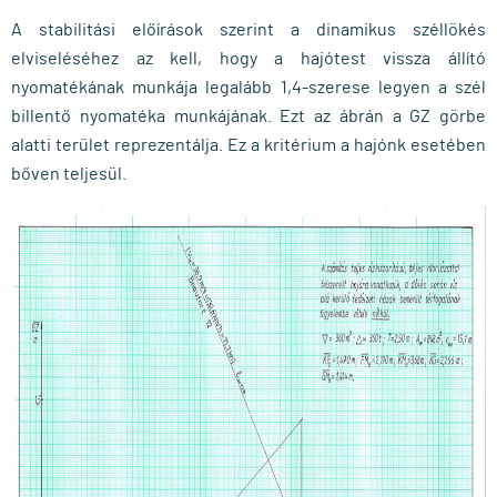
A stabilitási előí­rások szerint a dinamikus széllökés
elviseléséhez az kell, hogy a hajótest vissza állí­tó
nyomatékának munkája legalább 1,4-szerese legyen a szél
billentő nyomatéka munkájának. Ezt az ábrán a GZ görbe
alatti terület reprezentálja. Ez a kritérium a hajónk esetében
bőven teljesül.