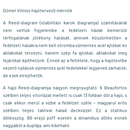
Dömel Vilmos hajótervező mérnök
A Reed-diagram (stabilitási karok diagramja) számí­tásánál
nem vettük figyelembe a fedélzeti házak bemerülő
térfogatának jótékony hatását, aminek köszönhetően a
fedélzeti házakra nem kell otromba ví­zmentes acél ajtókat és
ablakokat tervezni, hanem szép fa ajtókat, ablakokat meg
lejárókat építhetünk. Ennek az a feltétele, hogy a hajótestbe
vezető nyí­lások ví­zmentes acél fedelekkel legyenek zárhatók,
de ezek elrejthetők.
A hajó Reed-diagramja nagyon megnyugtató. 6 Beaufortos
szélben teljes vitorlázat mellett is csak 13 fokban dől a hajó, s
csak ekkor merül a vízbe a fedélzet széle – magyarul erős
szélben teljes taklival halad deckvízzel. Ez a statikus
dőlésszög. B6 erejű pöff esetén a dinamikus dőlés ennek
nagyjából a duplája, ami kibí­rható.