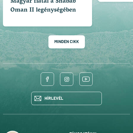
Magyar fiatal a Shabab
Oman II legénységében
MINDEN CIKK
HÍRLEVÉL