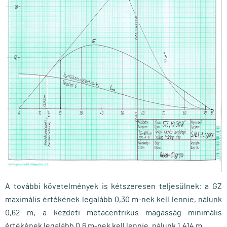
A további követelmények is kétszeresen teljesülnek: a GZ
maximális értékének legalább 0,30 m-nek kell lennie, nálunk
0,62 m; a kezdeti metacentrikus magasság minimális
értékének legalább 0,6 m-nek kell lennie, nálunk 1,414 m.