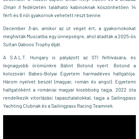
Oman II
fedélzetén található kabinoknak köszönhetően 14
férfi és 6 női gyakornok vehetett részt benne.
December 3-án, amikor az út véget ért, a gyakornokokat
meghívták Muscatba egy ünnepségre, ahol átadták a 2025-ös
Sultan Qaboos Trophy díját.
A S.A.L.T. Hungary is pályázott az STI felhívására, és
legnagyobb örömünkre Bálint Botond nyert. Botond a
kolozsvári Babes-Bolyai Egyetem harmadéves hallgatója.
Három nyelvet beszél (magyar, román és angol). Egyetemi
hallgatóként a romániai magyar kisebbség tagja. 2022 óta
rendelkezik vitorlázási tapasztalatokkal, tagja a Sailingpass
Yachting Clubnak és a Sailingpass Racing Teamnek.