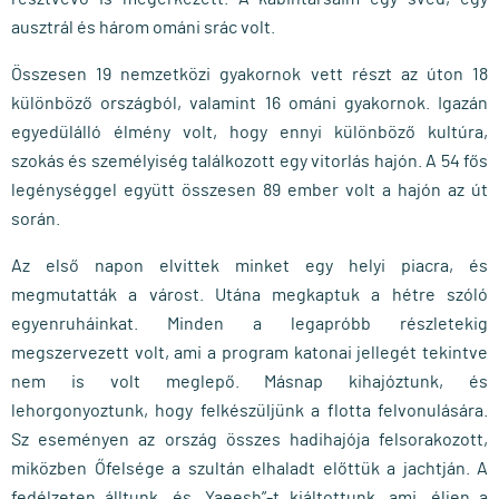
ausztrál és három ománi srác volt.
Összesen 19 nemzetközi gyakornok vett részt az úton 18
különböző országból, valamint 16 ománi gyakornok. Igazán
egyedülálló élmény volt, hogy ennyi különböző kultúra,
szokás és személyiség találkozott egy vitorlás hajón. A 54 fős
legénységgel együtt összesen 89 ember volt a hajón az út
során.
Az első napon elvittek minket egy helyi piacra, és
megmutatták a várost. Utána megkaptuk a hétre szóló
egyenruháinkat. Minden a legapróbb részletekig
megszervezett volt, ami a program katonai jellegét tekintve
nem is volt meglepő. Másnap kihajóztunk, és
lehorgonyoztunk, hogy felkészüljünk a flotta felvonulására.
Sz eseményen az ország összes hadihajója felsorakozott,
miközben Őfelsége a szultán elhaladt előttük a jachtján. A
fedélzeten álltunk, és „Yaeesh”-t kiáltottunk, ami „éljen a