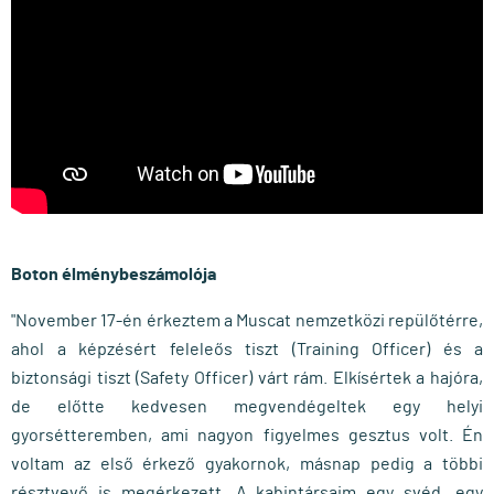
Boton élménybeszámolója
"November 17-én érkeztem a Muscat nemzetközi repülőtérre,
ahol a képzésért feleleős tiszt (Training Officer) és a
biztonsági tiszt (Safety Officer) várt rám. Elkísértek a hajóra,
de előtte kedvesen megvendégeltek egy helyi
gyorsétteremben, ami nagyon figyelmes gesztus volt. Én
voltam az első érkező gyakornok, másnap pedig a többi
résztvevő is megérkezett. A kabintársaim egy svéd, egy