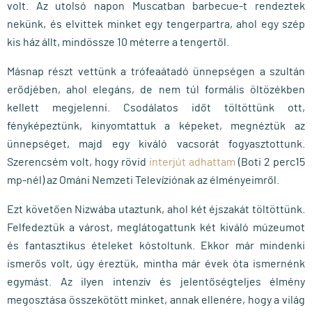
volt. Az utolsó napon Muscatban barbecue-t rendeztek
nekünk, és elvittek minket egy tengerpartra, ahol egy szép
kis ház állt, mindössze 10 méterre a tengertől.
Másnap részt vettünk a trófeaátadó ünnepségen a szultán
erődjében, ahol elegáns, de nem túl formális öltözékben
kellett megjelenni. Csodálatos időt töltöttünk ott,
fényképeztünk, kinyomtattuk a képeket, megnéztük az
ünnepséget, majd egy kiváló vacsorát fogyasztottunk.
Szerencsém volt, hogy rövid
interjút adhattam
(Boti 2 perc15
mp-nél) az Ománi Nemzeti Televíziónak az élményeimről.
Ezt követően Nizwába utaztunk, ahol két éjszakát töltöttünk.
Felfedeztük a várost, meglátogattunk két kiváló múzeumot
és fantasztikus ételeket kóstoltunk. Ekkor már mindenki
ismerős volt, úgy éreztük, mintha már évek óta ismernénk
egymást. Az ilyen intenzív és jelentőségteljes élmény
megosztása összekötött minket, annak ellenére, hogy a világ