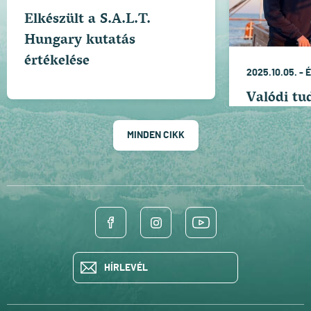
Elkészült a S.A.L.T.
Hungary kutatás
értékelése
2025.10.05. -
Valódi tu
oktatás
MINDEN CIKK
HÍRLEVÉL