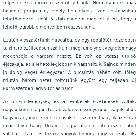
teljesen különböző részeiről jöttünk. Nem ismerek más
hasonló programot, amely fiataloknak ilyen fantasztikus
lehetőségeket kínál. A stáb mindent megtett azért, hogy a
lehető legjobb élményekben részesüljünk.
Ezután visszatértünk Muscatba, és egy repülőtér közelében
található szállodában szálltunk meg, amelynek végtelen nagy
medencéje a városra nézett. Ez volt az utazás utolsó
éjszakája, és a lehető legjobban kihasználtuk. Sajnos minden
jó dolog véget ér egyszer. A búcsúzás nehéz volt, főleg
miután három hetet töltöttünk együtt egy teljesen új
környezetben, egy vitorlás hajón.
Az ománi legénység és az emberek kivételesek voltak,
nagylelkűen megosztották velünk a gyönyörű országukról és
hagyományaikról szóló tudásukat. Őszintén hiányzik az 5 órai
imára hívó hang. Omán a legbarátságosabb ország, ahol
valaha jártam, és biztos vagyok benne, hogy visszatérek,