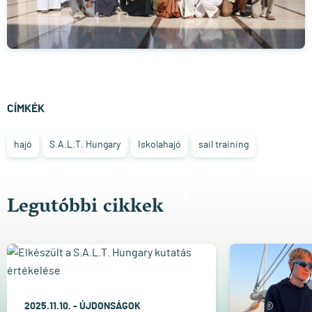
CÍMKÉK
hajó
S.A.L.T. Hungary
Iskolahajó
sail training
Legutóbbi cikkek
2025.11.10. -
ÚJDONSÁGOK