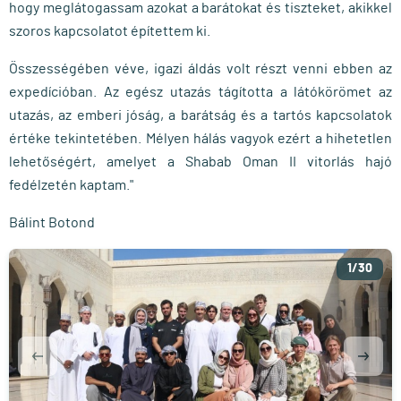
hogy meglátogassam azokat a barátokat és tiszteket, akikkel
szoros kapcsolatot építettem ki.
Összességében véve, igazi áldás volt részt venni ebben az
expedícióban. Az egész utazás tágította a látókörömet az
utazás, az emberi jóság, a barátság és a tartós kapcsolatok
értéke tekintetében. Mélyen hálás vagyok ezért a hihetetlen
lehetőségért, amelyet a Shabab Oman II vitorlás hajó
fedélzetén kaptam."
Bálint Botond
1
/30