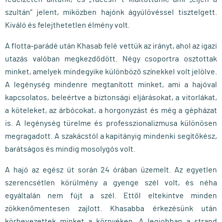
szultán” jelent, miközben hajónk ágyúlövéssel tisztelgett.
Kiváló és felejthetetlen élmény volt.
A flotta-parádé után Khasab felé vettük az irányt, ahol az igazi
utazás valóban megkezdődött. Négy csoportra osztottak
minket, amelyek mindegyike különböző színekkel volt jelölve.
A legénység mindenre megtanított minket, ami a hajóval
kapcsolatos, beleértve a biztonsági eljárásokat, a vitorlákat,
a köteleket, az árbócokat, a horgonyzást és még a gépházat
is. A legénység türelme és professzionalizmusa különösen
megragadott. A szakácstól a kapitányig mindenki segítőkész,
barátságos és mindig mosolygós volt.
A hajó az egész út során 24 órában üzemelt. Az egyetlen
szerencsétlen körülmény a gyenge szél volt, és néha
egyáltalán nem fújt a szél. Ettől eltekintve minden
zökkenőmentesen zajlott. Khasabba érkezésünk után
körbevezettek minket a környéken. A legjobban a strand