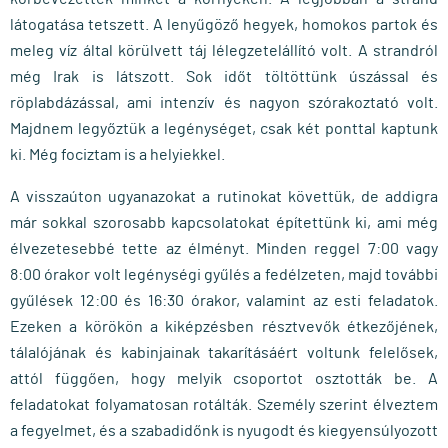
látogatása tetszett. A lenyűgöző hegyek, homokos partok és
meleg víz által körülvett táj lélegzetelállító volt. A strandról
még Irak is látszott. Sok időt töltöttünk úszással és
röplabdázással, ami intenzív és nagyon szórakoztató volt.
Majdnem legyőztük a legénységet, csak két ponttal kaptunk
ki. Még fociztam is a helyiekkel.
A visszaúton ugyanazokat a rutinokat követtük, de addigra
már sokkal szorosabb kapcsolatokat építettünk ki, ami még
élvezetesebbé tette az élményt. Minden reggel 7:00 vagy
8:00 órakor volt legénységi gyűlés a fedélzeten, majd további
gyűlések 12:00 és 16:30 órakor, valamint az esti feladatok.
Ezeken a körökön a kiképzésben résztvevők étkezőjének,
tálalójának és kabinjainak takarításáért voltunk felelősek,
attól függően, hogy melyik csoportot osztották be. A
feladatokat folyamatosan rotálták. Személy szerint élveztem
a fegyelmet, és a szabadidőnk is nyugodt és kiegyensúlyozott