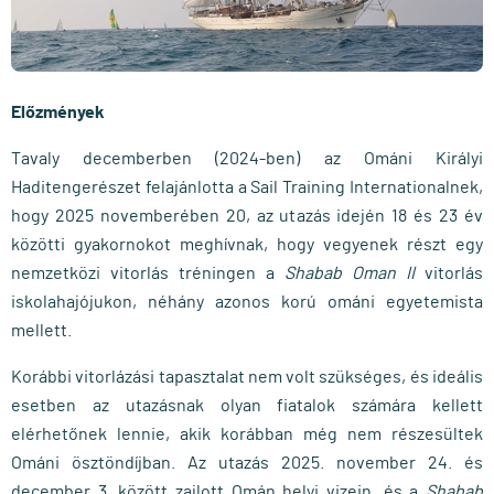
Előzmények
Tavaly decemberben (2024-ben) az Ománi Királyi
Haditengerészet felajánlotta a Sail Training Internationalnek,
hogy 2025 novemberében 20, az utazás idején 18 és 23 év
közötti gyakornokot meghívnak, hogy vegyenek részt egy
nemzetközi vitorlás tréningen a
Shabab Oman II
vitorlás
iskolahajójukon, néhány azonos korú ománi egyetemista
mellett.
Korábbi vitorlázási tapasztalat nem volt szükséges, és ideális
esetben az utazásnak olyan fiatalok számára kellett
elérhetőnek lennie, akik korábban még nem részesültek
Ománi ösztöndíjban. Az utazás 2025. november 24. és
december 3. között zajlott Omán helyi vizein, és a
Shabab